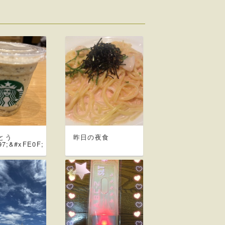
とう
昨日の夜食
97;&#xFE0F;