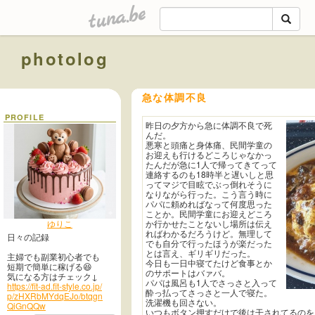
tuna.be
photolog
急な体調不良
PROFILE
昨日の夕方から急に体調不良で死
んだ。
悪寒と頭痛と身体痛、民間学童の
お迎えも行けるどころじゃなかっ
たんだが急に1人で帰ってきてって
連絡するのも18時半と遅いしと思
ってマジで目眩でぶっ倒れそうに
なりながら行った。こう言う時に
パパに頼めればなって何度思った
ことか。民間学童にお迎えどころ
ゆりこ
か行かせたことないし場所は伝え
ればわかるだろうけど。無理して
日々の記録
でも自分で行ったほうが楽だった
とは言え、ギリギリだった。
主婦でも副業初心者でも
今日も一日中寝てたけど食事とか
短期で簡単に稼げる😆
のサポートはバァバ。
気になる方はチェック↓
パパは風呂も1人でさっさと入って
https://fit-ad.fit-style.co.jp/
酔っ払ってさっさと一人で寝た。
p/zHXRbMYdqEJo/btqgn
洗濯機も回さない。
QiGnQQw
いつもボタン押すだけで後は干されてるのを