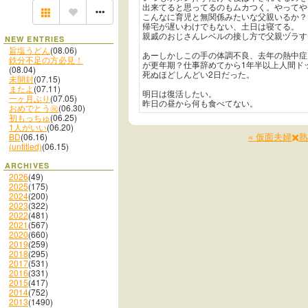
出来てると思ってるのもムカつく。やってや
こんなに育児と無関係みたいな父親いるか？
帰宅が遅いわけでもない、土日は寝てる。
親戚のおじさんレベルの接し方で父親ヅラす
NEW ENTRIES
旨塩うどん
(08.06)
あーしかしこの手の体調不良、去年の熱中症
鉄分不足の方必見！
が更年期？仕事辞めてから1年半以上人間ド
(08.04)
死ぬほどしんどい2日だった。
未開封
(07.15)
またよ
(07.11)
明日は復活したい。
一ヶ月ぶり
(07.05)
昨日の昼から何も食べてない。
おめでとう㊗️
(06.30)
初もっちゅ
(06.25)
1人がいい
(06.20)
« 仮面夫婦✖️
BD
(06.16)
(untitled)
(06.15)
ARCHIVES
2026
(49)
2025
(175)
2024
(200)
2023
(322)
2022
(481)
2021
(567)
2020
(660)
2019
(259)
2018
(295)
2017
(531)
2016
(331)
2015
(417)
2014
(752)
2013
(1490)