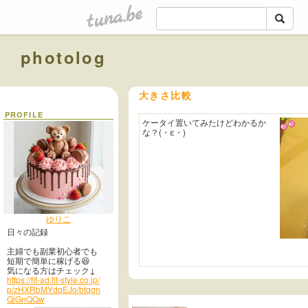
tuna.be
photolog
大きさ比較
PROFILE
ケータイ置いてみたけどわかるか
な？(・ε・)
ゆりこ
日々の記録
主婦でも副業初心者でも
短期で簡単に稼げる😆
気になる方はチェック↓
https://fit-ad.fit-style.co.jp/
p/zHXRbMYdqEJo/btqgn
QiGnQQw