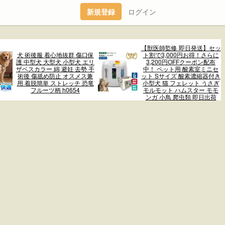
新規登録
ログイン
【獣医師監修 即日発送】セッ
犬 術後服 着心地抜群 傷口保
ト割で3,000円お得！さらに
護 中型犬 大型犬 小型犬 エリ
3,200円OFFクーポン配布
ザベスカラー 綿 避妊 去勢 手
中！ ペット用 酸素室ミニセ
術後 傷舐め防止 オスメス兼
ット Sサイズ 酸素濃縮器付き
用 着脱簡単 ストレッチ 恐竜
小型犬 猫 フェレット うさぎ
フルーツ柄 h0654
モルモット ハムスター モモ
ンガ 小鳥 爬虫類 即日出荷