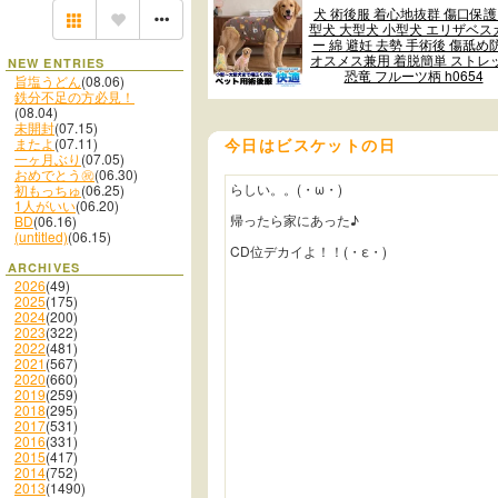
犬 術後服 着心地抜群 傷口保護
型犬 大型犬 小型犬 エリザベス
ー 綿 避妊 去勢 手術後 傷舐め
オスメス兼用 着脱簡単 ストレ
NEW ENTRIES
恐竜 フルーツ柄 h0654
旨塩うどん
(08.06)
鉄分不足の方必見！
(08.04)
未開封
(07.15)
またよ
(07.11)
今日はビスケットの日
一ヶ月ぶり
(07.05)
おめでとう㊗️
(06.30)
らしい。。(・ω・)
初もっちゅ
(06.25)
1人がいい
(06.20)
帰ったら家にあった♪
BD
(06.16)
(untitled)
(06.15)
CD位デカイよ！！(・ε・)
ARCHIVES
2026
(49)
2025
(175)
2024
(200)
2023
(322)
2022
(481)
2021
(567)
2020
(660)
2019
(259)
2018
(295)
2017
(531)
2016
(331)
2015
(417)
2014
(752)
2013
(1490)