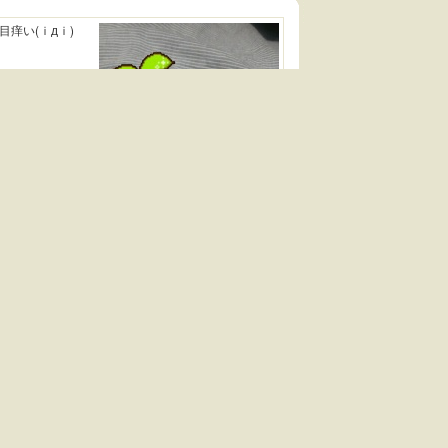
痒い(ｉдｉ)
View large picture
2011.02.26 23:38