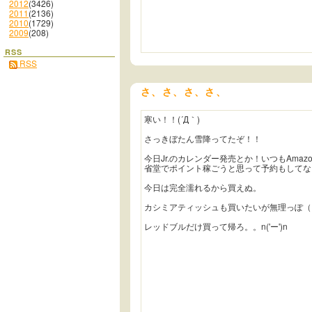
2012
(3426)
2011
(2136)
2010
(1729)
2009
(208)
RSS
RSS
さ、さ、さ、さ、
寒い！！(´Д｀)
さっきぼたん雪降ってたぞ！！
今日Jr.のカレンダー発売とか！いつもAmaz
省堂でポイント稼ごうと思って予約もしてな
今日は完全濡れるから買えぬ。
カシミアティッシュも買いたいが無理っぽ（
レッドブルだけ買って帰ろ。。n('ー')n