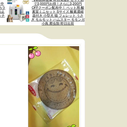
 中
で3,000円お得！さらに3,200円
カラ
OFFクーポン配布中！ ペット用 酸
防止
素室ミニセット Sサイズ 酸素濃縮
ッチ
器付き 小型犬 猫 フェレット うさ
ぎ モルモット ハムスター モモンガ
小鳥 爬虫類 即日出荷