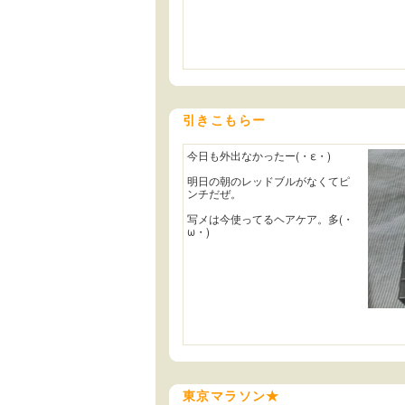
引きこもらー
今日も外出なかったー(・ε・)
明日の朝のレッドブルがなくてピ
ンチだぜ。
写メは今使ってるヘアケア。多(・
ω・)
東京マラソン★