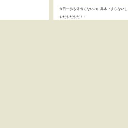
今日一歩も外出てないのに鼻水止まらないし目
やだやだやだ！！
写メのは前有楽町で配ってた試供品(・ε・)
不備